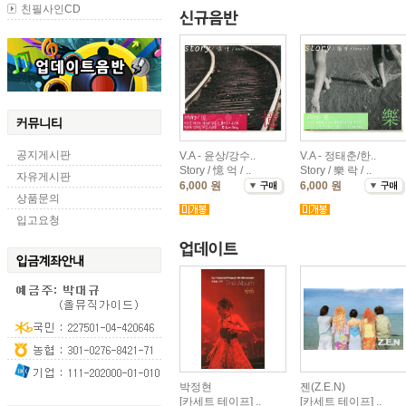
친필사인CD
공지게시판
V.A - 윤상/강수..
V.A - 정태춘/한..
Story / 憶 억 / ..
Story / 樂 락 / ..
자유게시판
6,000 원
6,000 원
상품문의
입고요청
박정현
젠(Z.E.N)
[카세트 테이프] ..
[카세트 테이프] ..