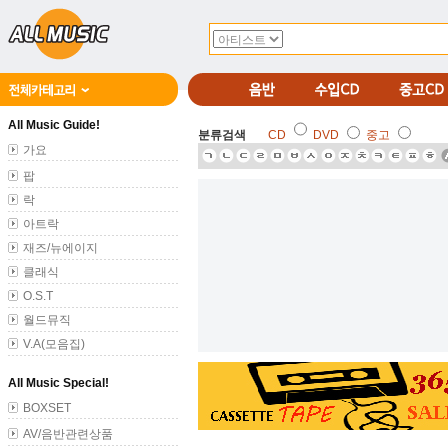
All Music Guide!
분류검색
CD
DVD
중고
가요
팝
락
아트락
재즈/뉴에이지
클래식
O.S.T
월드뮤직
V.A(모음집)
All Music Special!
BOXSET
AV/음반관련상품