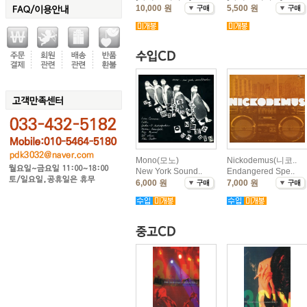
10,000 원
5,500 원
Mono(모노)
Nickodemus(니코..
New York Sound..
Endangered Spe..
6,000 원
7,000 원